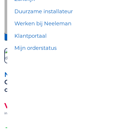
Duurzame installateur
Werken bij Neeleman
Klantportaal
inclusief standaard montage
Mijn orderstatus
NEELEMAN INSTALLATIESERVICE
Cv-/combiketel Comfort Basis 12
onderhoudscontract
Vanaf
€ 17,50
p.m.
incl. btw
& incl. standaard montage
Iedere 12 maanden onderhoud