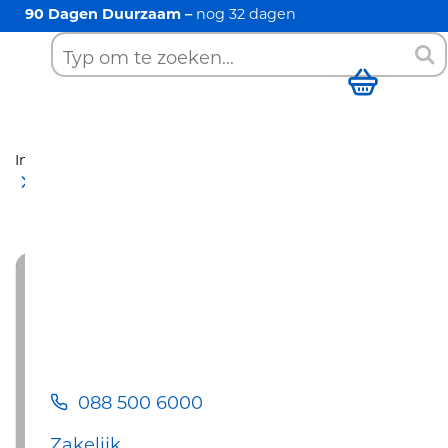
90 Dagen Duurzaam –
nog
32
dagen
088 500 6000
Zoek
Winkelwag
Installatieservice
Ohcs
Neeleman-installatieservice
Cv-/combiketel Comfort Basis 12 onderhoudscontract
088 500 6000
Zakelijk