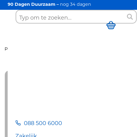
90 Dagen Duurzaam –
nog
34
dagen
088 500 6000
Zoek
Winkelwag
Producten
Cv-ketels
Intergas
HRE 24/18 CW3
088 500 6000
Zakelijk