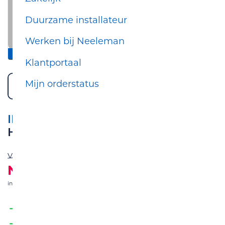
Duurzame installateur
Werken bij Neeleman
inclusief standaard montage
Klantportaal
Mijn orderstatus
INTERGAS
HRE 24/18 CW3
Van
€ 1.869,00
Nu
€ 1.569,00
incl. btw
& incl. standaard montage
Snelle levering en installatie
Betaal na installatie met iDEAL