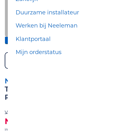
Duurzame installateur
Werken bij Neeleman
Klantportaal
inclusief standaard montage
Mijn orderstatus
NEFIT
Trendline HRC30/CW6 AquaPower
Plus
Van
€ 4.190,00
Nu
€ 3.890,00
incl. btw
& incl. standaard montage