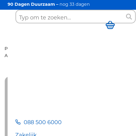
90 Dagen Duurzaam –
nog
33
dagen
088 500 6000
Zoek
Winkelwag
Producten
Cv-ketels
Nefit
Trendline HRC30/CW6
AquaPower Plus
088 500 6000
Zakelijk