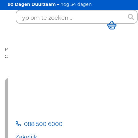
90 Dagen Duurzaam –
nog
34
dagen
088 500 6000
Zoek
Winkelwag
Producten
Cv-ketels
Remeha
Calenta Ace 28c
CW4
088 500 6000
Zakelijk