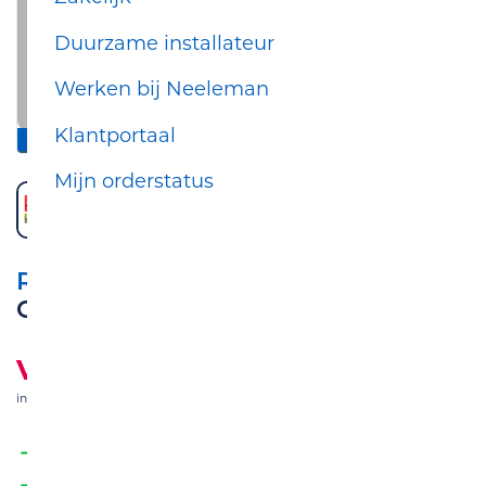
Duurzame installateur
Werken bij Neeleman
Klantportaal
inclusief standaard montage
Mijn orderstatus
REMEHA
Calenta Ace 28c CW4
Vanaf
€ 2.325,00
incl. btw
& incl. standaard montage
Snelle levering en installatie
Betaal na installatie met iDEAL