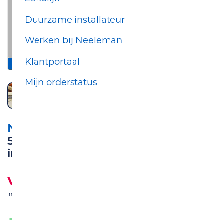
Duurzame installateur
Werken bij Neeleman
Klantportaal
inclusief standaard montage
Mijn orderstatus
NEELEMAN
54-63m2 Vloerverwarming stofarm
inslijpen
Vanaf
€ 3.938,00
incl. btw
& incl. standaard montage
Energiebesparend