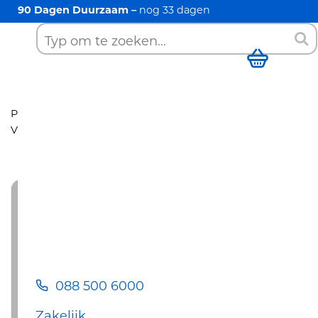
90 Dagen Duurzaam –
nog
33
dagen
088 500 6000
Zoek
Winkelwag
Producten
Vloerverwarming
Neeleman
54-63m2
Vloerverwarming stofarm inslijpen
088 500 6000
Zakelijk