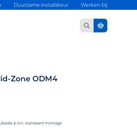
k
Duurzame installateur
Werken bij
Zoeken
Winkelwagen
rid-Zone ODM4
subsidie
& incl. standaard montage