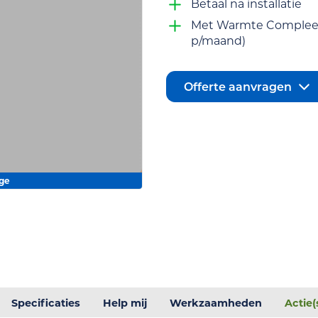
Betaal na installatie
Met Warmte Compleet 
p/maand)
Offerte aanvragen
age
Specificaties
Help mij
Werkzaamheden
Actie(