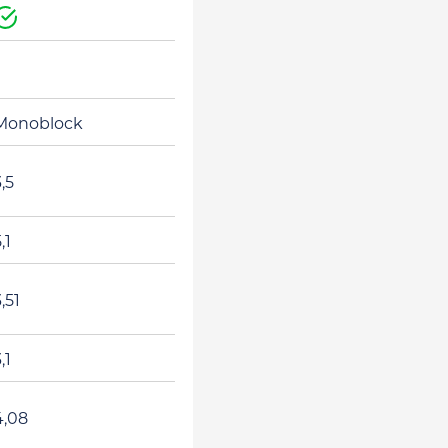
Ja
Monoblock
,5
,1
,51
,1
4,08