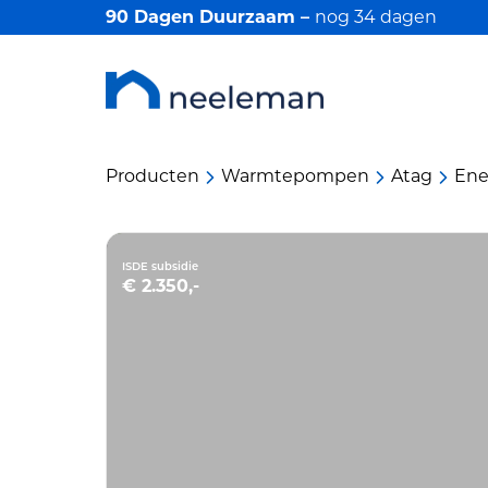
90 Dagen Duurzaam –
nog
34
dagen
Producten
Warmtepompen
Atag
Ene
ISDE subsidie
€ 2.350,-