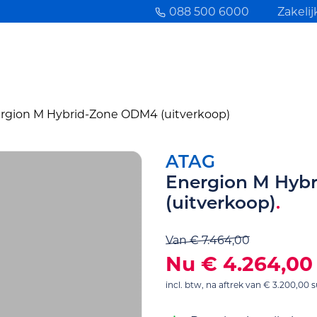
088 500 6000
Zakelij
rgion M Hybrid-Zone ODM4 (uitverkoop)
ATAG
Energion M Hyb
(uitverkoop)
Van
€ 7.464,00
Nu
€ 4.264,00
incl. btw
, na aftrek van € 3.200,00 