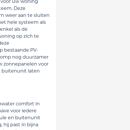
 voor uw woning
ysteem. Deze
m weer aan te sluiten
et hele systeem als
enkel als de
oning op zich te
 deze
op bestaande PV-
epomp nog duurzamer
uw zonnepanelen voor
buitenunit laten
water comfort in
have voor iedere
le en buitenunit
hij past in bijna