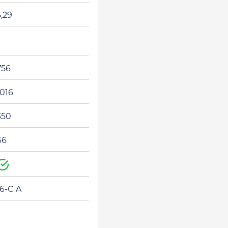
5,29
756
1016
350
66
Ja
16-C A