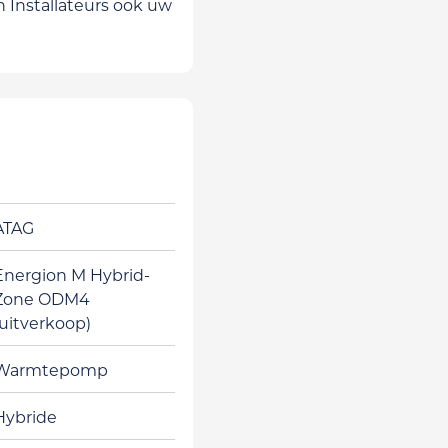
n Installateurs ook uw
ATAG
Energion M Hybrid-
Zone ODM4
(uitverkoop)
Warmtepomp
Hybride