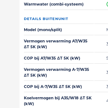
Warmwater (combi-systeem)
DETAILS BUITENUNIT
Model (mono/split)
Vermogen verwarming A7/W35
3
ΔT 5K (kW)
COP bij A7/W35 ΔT 5K (kW)
5
Vermogen verwarming A-7/W35
3
ΔT 5K (kW)
COP bij A-7/W35 ΔT 5K (kW)
3
Koelvermogen bij A35/W18 ΔT 5K
(kW)