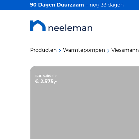
90 Dagen Duurzaam –
nog
33
dagen
Producten
Warmtepompen
Viessmann
ISDE subsidie
€ 2.575,-