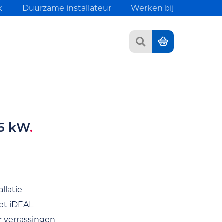
k
Duurzame installateur
Werken bij
Zoeken
Winkelwagen
 6 kW
allatie
met iDEAL
er verrassingen