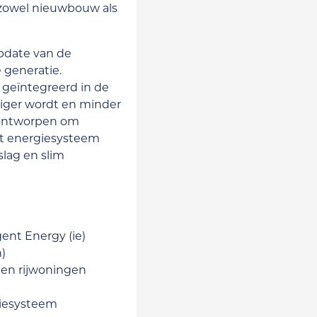
zowel nieuwbouw als
update van de
 generatie.
 geïntegreerd in de
diger wordt en minder
 ontworpen om
et energiesysteem
lag en slim
gent Energy (ie)
)
 en rijwoningen
giesysteem