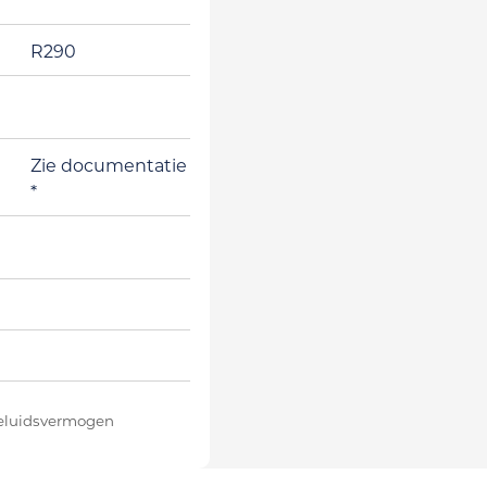
R290
Zie documentatie
*
Energielabel
A+++
Energielabel
A+++
geluidsvermogen