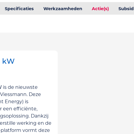
Specificaties
Werkzaamheden
Actie(s)
Subsid
6 kW
W
is de nieuwste
 Viessmann. Deze
nt Energy) is
 een efficiënte,
soplossing. Dankzij
erstille werking en de
-platform vormt deze