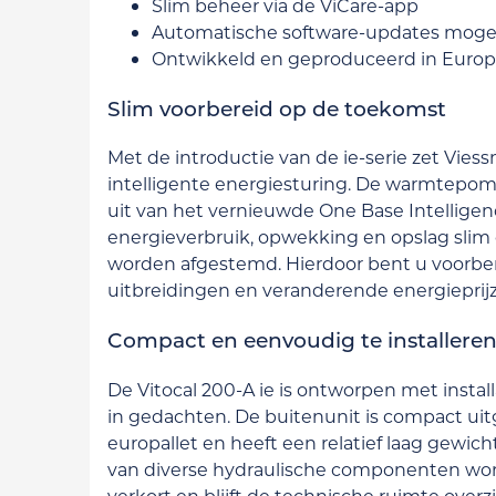
Slim beheer via de ViCare-app
Automatische software-updates mogel
Ontwikkeld en geproduceerd in Euro
Slim voorbereid op de toekomst
Met de introductie van de ie-serie zet Vies
intelligente energiesturing. De warmtepo
uit van het vernieuwde One Base Intellige
energieverbruik, opwekking en opslag slim
worden afgestemd. Hierdoor bent u voorbe
uitbreidingen en veranderende energieprij
Compact en eenvoudig te installere
De Vitocal 200-A ie is ontworpen met instal
in gedachten. De buitenunit is compact uit
europallet en heeft een relatief laag gewich
van diverse hydraulische componenten wordt
verkort en blijft de technische ruimte overzi