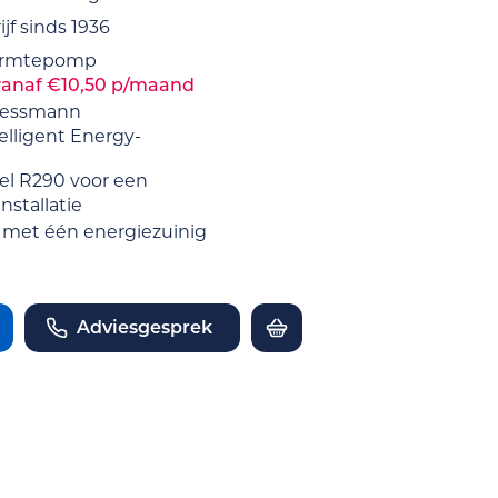
jf sinds 1936
warmtepomp
vanaf €10,50 p/maand
Viessmann
lligent Energy-
el R290 voor een
stallatie
met één energiezuinig
Adviesgesprek