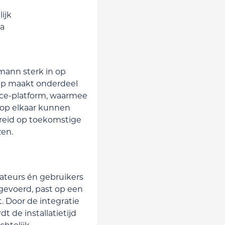
ijk
pa
smann sterk in op
mp maakt onderdeel
nce-platform, waarmee
 op elkaar kunnen
reid op toekomstige
zen.
n
lateurs én gebruikers
gevoerd, past op een
t. Door de integratie
 de installatietijd
chtelijk.